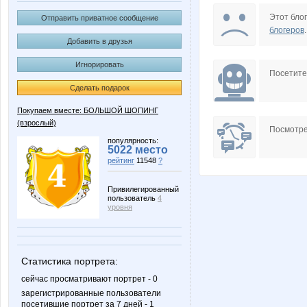
Angelina2307
Anna
Этот блог
Отправить приватное сообщение
блогеров
.
Добавить в друзья
Игнорировать
Charmed Lady
DOSA
Посетит
Сделать подарок
Покупаем вместе: БОЛЬШОЙ ШОПИНГ
(взрослый)
Irinabzina
Irisko
Посмотре
популярность:
5022 место
рейтинг
11548
?
Le-lik
Lisenk
Привилегированный
пользователь
4
уровня
Marietta
Morzhi
Статистика портрета:
сейчас просматривают портрет - 0
зарегистрированные пользователи
посетившие портрет за 7 дней - 1