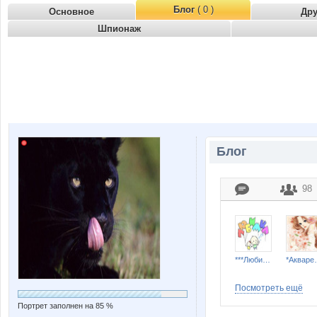
Блог
( 0 )
Основное
Др
Шпионаж
Блог
98
***Любимка***
*Ак
Посмотреть ещё
Портрет заполнен на 85 %